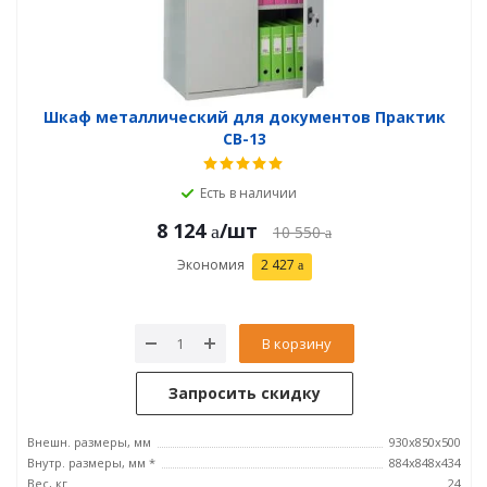
Шкаф металлический для документов Практик
СВ-13
Есть в наличии
8 124
/шт
10 550
Экономия
2 427
В корзину
Запросить скидку
Внешн. размеры, мм
930x850x500
Внутр. размеры, мм *
884x848x434
Вес, кг
24