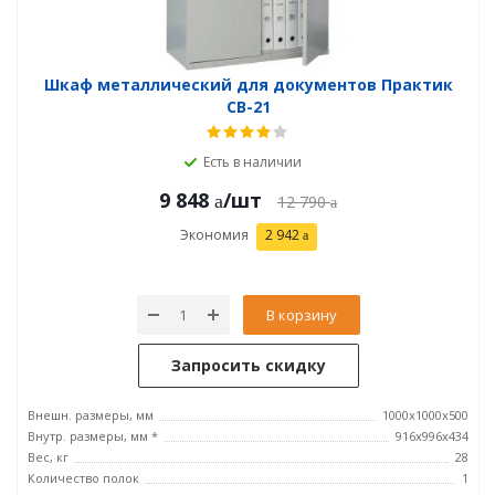
Шкаф металлический для документов Практик
СВ-21
Есть в наличии
9 848
/шт
12 790
Экономия
2 942
В корзину
Запросить скидку
Внешн. размеры, мм
1000x1000x500
Внутр. размеры, мм *
916x996x434
Вес, кг
28
Количество полок
1