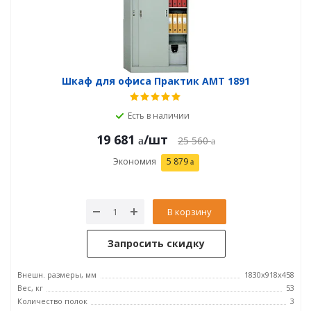
Шкаф для офиса Практик AMT 1891
Есть в наличии
19 681
/шт
25 560
Экономия
5 879
В корзину
Запросить скидку
Внешн. размеры, мм
1830x918x458
Вес, кг
53
Количество полок
3