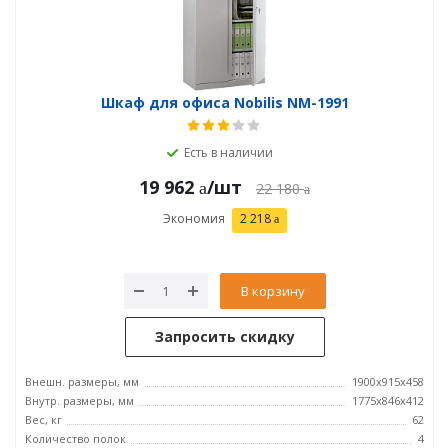
Шкаф для офиса Nobilis NM-1991
Есть в наличии
19 962
/шт
22 180
Экономия
2 218
В корзину
Запросить скидку
Внешн. размеры, мм
1900x915x458
Внутр. размеры, мм
1775x846x412
Вес, кг
62
Количество полок
4