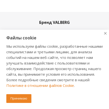
Бренд VALBERG
История
Файлы cookie
Производство
Новости
Мы используем файлы cookie, разработанные нашими
Сертификаты
специалистами и третьими лицами, для анализа
событий на нашем веб-сайте, что позволяет нам
Продукция
улучшать взаимодействие с пользователями и
обслуживание. Продолжая просмотр страниц нашего
Сейфы для дома
сайта, вы принимаете условия его использования.
Офисные сейфы
Более подробные сведения смотрите в нашей
Оружейные сейфы и шкафы
Политике в отношении файлов Cookie
.
Огнестойкие сейфы
Принимаю
Взломостойкие сейфы
Огневзломостойкие сейфы