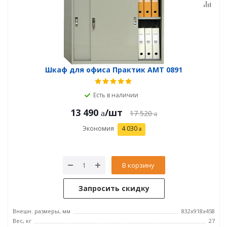
Шкаф для офиса Практик AMT 0891
Есть в наличии
13 490
/шт
17 520
Экономия
4 030
В корзину
Запросить скидку
Внешн. размеры, мм
832x918x458
Вес, кг
27