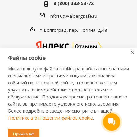
8 (800) 333-53-72
info10@valbergsafe.ru
г. Волгоград, пер. Ногина, д.48
Файлы cookie
Мы используем файлы cookie, разработанные нашими
2016-2026 © VALBERGSAFE.RU — Интернет-магазин
специалистами и третьими лицами, для анализа
сейфов Valberg и металлической мебели Практик.
событий на нашем веб-сайте, что позволяет нам
улучшать взаимодействие с пользователями и
Продажа сейфов для дома и офиса, металлических
обслуживание. Продолжая просмотр страниц нашего
шкафов, стеллажей, металлических дверей.
сайта, вы принимаете условия его использования.
Информация о розничных ценах, технических
Более подробные сведения смотрите в нашей
характеристиках, наличии на складе носит справочный
Политике в отношении файлов Cookie
.
характер и не является публичной офертой,
определяемой положениями из Статьи 437 ч.2 ГК РФ.
Принимаю