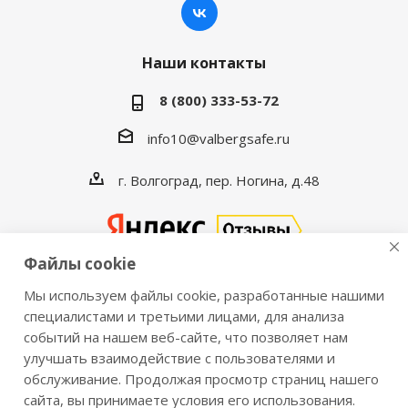
Наши контакты
8 (800) 333-53-72
info10@valbergsafe.ru
г. Волгоград, пер. Ногина, д.48
Файлы cookie
Мы используем файлы cookie, разработанные нашими
2016-2026 © VALBERGSAFE.RU — Интернет-магазин
специалистами и третьими лицами, для анализа
событий на нашем веб-сайте, что позволяет нам
сейфов Valberg и металлической мебели Практик.
улучшать взаимодействие с пользователями и
Продажа сейфов для дома и офиса, металлических
обслуживание. Продолжая просмотр страниц нашего
шкафов, стеллажей, металлических дверей.
сайта, вы принимаете условия его использования.
Информация о розничных ценах, технических