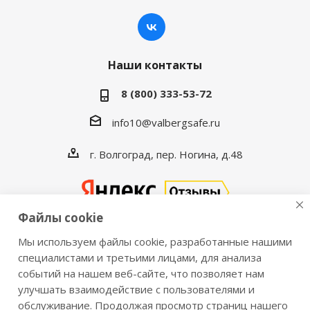
Наши контакты
8 (800) 333-53-72
info10@valbergsafe.ru
г. Волгоград, пер. Ногина, д.48
Файлы cookie
Мы используем файлы cookie, разработанные нашими
2016-2026 © VALBERGSAFE.RU — Интернет-магазин
специалистами и третьими лицами, для анализа
событий на нашем веб-сайте, что позволяет нам
сейфов Valberg и металлической мебели Практик.
улучшать взаимодействие с пользователями и
Продажа сейфов для дома и офиса, металлических
обслуживание. Продолжая просмотр страниц нашего
шкафов, стеллажей, металлических дверей.