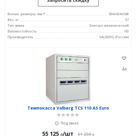
Запросить скидку
Внешн. размеры, мм *
504x424x568
Вес, кг
57
Тип замка
Электро-механический
Взломостойкость
H0
Производитель
VALBERG (Россия)
Темпокасса Valberg TCS 110 AS Euro
Под заказ
55 125
/шт
61 250