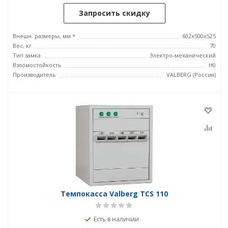
Запросить скидку
Внешн. размеры, мм *
602x500x525
Вес, кг
70
Тип замка
Электро-механический
Взломостойкость
H0
Производитель
VALBERG (Россия)
Темпокасса Valberg TCS 110
Есть в наличии