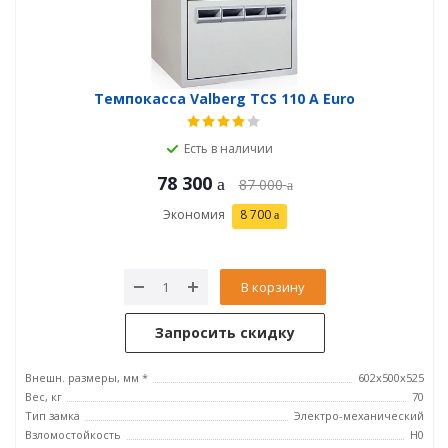
Темпокасса Valberg TCS 110 A Euro
Есть в наличии
78 300
87 000
Экономия
8 700
В корзину
Запросить скидку
Внешн. размеры, мм *
602x500x525
Вес, кг
70
Тип замка
Электро-механический
Взломостойкость
H0