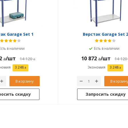
ак Garage Set 1
Верстак Garage Set 
Есть в наличии
Есть в наличии
2
/шт
10 872
/шт
14 120
14 120
номия
3 248
Экономия
3 248
В корзину
В корзин
росить скидку
Запросить скидку