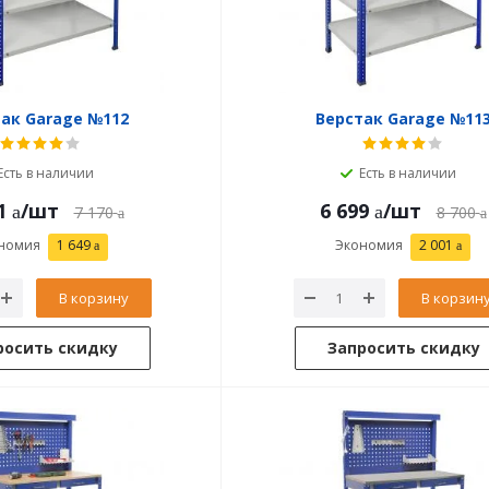
ак Garage №112
Верстак Garage №11
Есть в наличии
Есть в наличии
1
/шт
6 699
/шт
7 170
8 700
номия
1 649
Экономия
2 001
В корзину
В корзин
росить скидку
Запросить скидку