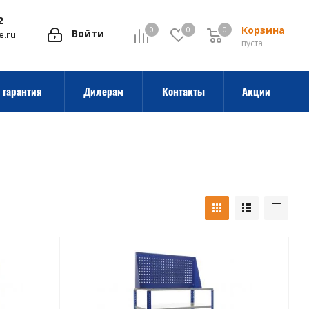
2
Корзина
0
0
0
0
Войти
e.ru
пуста
 гарантия
Дилерам
Контакты
Акции