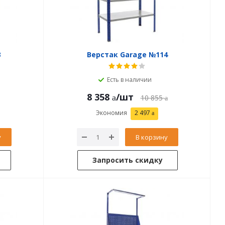
3
Верстак Garage №114
Есть в наличии
8 358
/шт
10 855
Экономия
2 497
у
В корзину
Запросить скидку