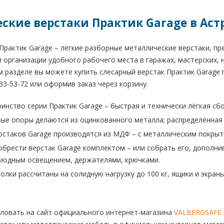
ские верстаки Практик Garage в Аст
Практик Garage – лёгкие разборные металлические верстаки, пр
 организации удобного рабочего места в гаражах, мастерских, н
м разделе вы можете купить слесарный верстак Практик Garage п
33-53-72 или оформив заказ через корзину.
инство серии Практик Garage – быстрая и технически лёгкая сб
е опоры делаются из оцинкованного металла; распределённая на
стаков Garage производятся из МДФ – с металлическим покрыт
брести верстак Garage комплектом – или собрать его, дополн
иодным освещением, держателями, крючками.
лки рассчитаны на солидную нагрузку до 100 кг, ящики и экраны 
ловать на сайт официального интернет-магазина
VALBERGSAFE