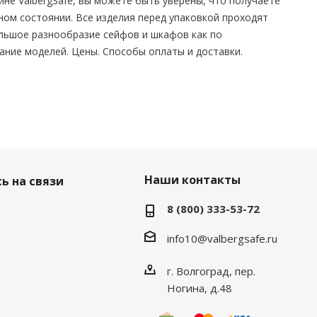
не ValbergSafe, вы можете быть уверены, что получаете
ом состоянии. Все изделия перед упаковкой проходят
ольшое разнообразие сейфов и шкафов как по
сание моделей. Цены. Способы оплаты и доставки.
Наши контакты
ь на связи
8 (800) 333-53-72
info10@valbergsafe.ru
г. Волгоград, пер.
Ногина, д.48