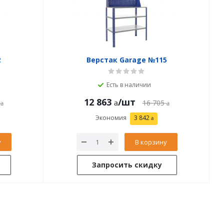
2
Верстак Garage №115
Есть в наличии
12 863
/шт
16 705
Экономия
3 842
у
В корзину
Запросить скидку