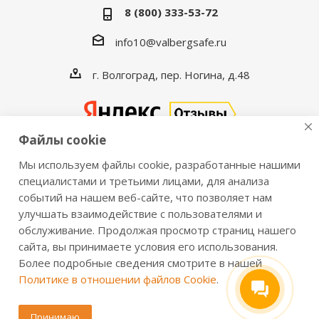
8 (800) 333-53-72
info10@valbergsafe.ru
г. Волгоград, пер. Ногина, д.48
Файлы cookie
Мы используем файлы cookie, разработанные нашими
2016-2026 © VALBERGSAFE.RU — Интернет-магазин
специалистами и третьими лицами, для анализа
событий на нашем веб-сайте, что позволяет нам
сейфов Valberg и металлической мебели Практик.
улучшать взаимодействие с пользователями и
Продажа сейфов для дома и офиса, металлических
обслуживание. Продолжая просмотр страниц нашего
шкафов, стеллажей, металлических дверей.
сайта, вы принимаете условия его использования.
Информация о розничных ценах, технических
Более подробные сведения смотрите в нашей
характеристиках, наличии на складе носит справочный
Политике в отношении файлов Cookie
.
характер и не является публичной офертой,
определяемой положениями из Статьи 437 ч.2 ГК РФ.
Принимаю