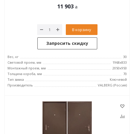
11 903
В корзину
Запросить скидку
Вес, кг
30
Световой проем, мм
1968x833
Монтажный проем, мм
2050x950
Толщина короба, мм
70
Тип замка
Ключевой
Производитель
VALBERG (Россия)