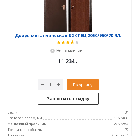
Дверь металлическая Б2 СПЕЦ 2050/950/70 R/L
Нет в наличии
11 234
В корзину
Запросить скидку
Вес, кг
31
Световой проем, мм
1968x833
Монтажный проем, мм
2050x950
Толщина короба, мм
70
Тип замка
Ключевой