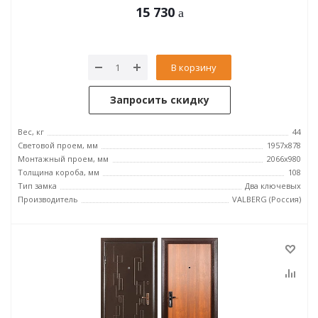
15 730
В корзину
Запросить скидку
Вес, кг
44
Световой проем, мм
1957x878
Монтажный проем, мм
2066x980
Толщина короба, мм
108
Тип замка
Два ключевых
Производитель
VALBERG (Россия)