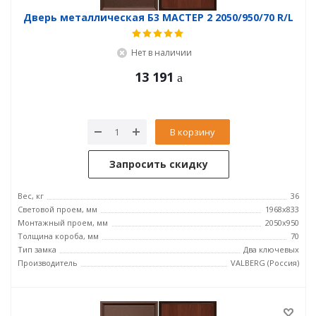
Дверь металлическая Б3 МАСТЕР 2 2050/950/70 R/L
Нет в наличии
13 191
В корзину
Запросить скидку
Вес, кг
36
Световой проем, мм
1968x833
Монтажный проем, мм
2050x950
Толщина короба, мм
70
Тип замка
Два ключевых
Производитель
VALBERG (Россия)