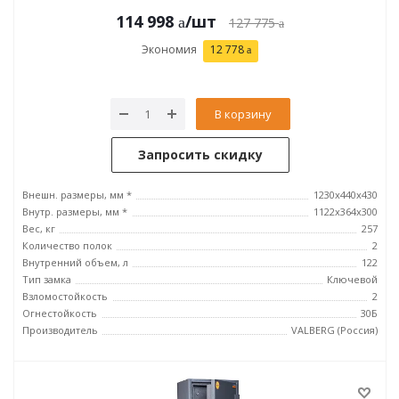
114 998
/шт
127 775
Экономия
12 778
В корзину
Запросить скидку
Внешн. размеры, мм *
1230x440x430
Внутр. размеры, мм *
1122x364x300
Вес, кг
257
Количество полок
2
Внутренний объем, л
122
Тип замка
Ключевой
Взломостойкость
2
Огнестойкость
30Б
Производитель
VALBERG (Россия)