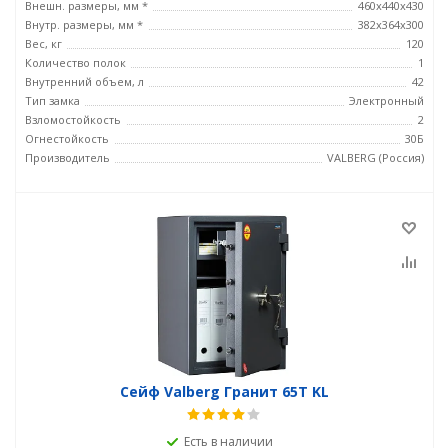
Внешн. размеры, мм *
460x440x430
Внутр. размеры, мм *
382x364x300
Вес, кг
120
Количество полок
1
Внутренний объем, л
42
Тип замка
Электронный
Взломостойкость
2
Огнестойкость
30Б
Производитель
VALBERG (Россия)
Сейф Valberg Гранит 65Т KL
Есть в наличии