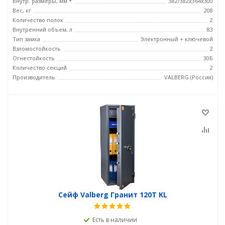
Внутр. размеры, мм *
382/382x364x300
Вес, кг
208
Количество полок
2
Внутренний объем, л
83
Тип замка
Электронный + ключевой
Взломостойкость
2
Огнестойкость
30Б
Количество секций
2
Производитель
VALBERG (Россия)
Сейф Valberg Гранит 120T KL
Есть в наличии