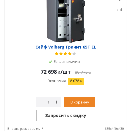
Сейф Valberg Гранит 65Т EL
Есть в наличии
72 698
/шт
80 775
Экономия
8 078
В корзину
Запросить скидку
Внешн. размеры, мм *
655x440x430