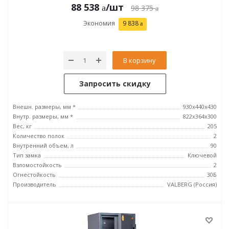
88 538
/шт
98 375
Экономия
9 838
В корзину
Запросить скидку
Внешн. размеры, мм *
930x440x430
Внутр. размеры, мм *
822x364x300
Вес, кг
205
Количество полок
2
Внутренний объем, л
90
Тип замка
Ключевой
Взломостойкость
2
Огнестойкость
30Б
Производитель
VALBERG (Россия)