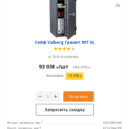
Сейф Valberg Гранит 90T EL
Есть в наличии
93 038
/шт
103 375
Экономия
10 338
В корзину
Запросить скидку
Внешн. размеры, мм *
930x440x430
Внутр. размеры, мм *
822x364x300