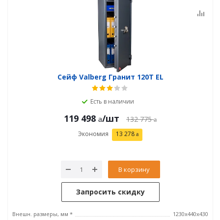
Сейф Valberg Гранит 120T EL
Есть в наличии
119 498
/шт
132 775
Экономия
13 278
В корзину
Запросить скидку
Внешн. размеры, мм *
1230x440x430