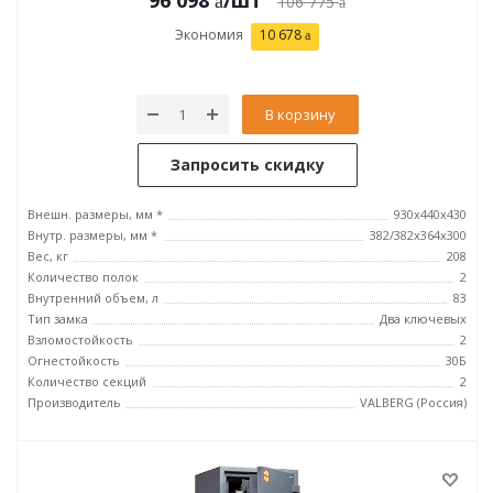
96 098
/шт
106 775
Экономия
10 678
В корзину
Запросить скидку
Внешн. размеры, мм *
930x440x430
Внутр. размеры, мм *
382/382x364x300
Вес, кг
208
Количество полок
2
Внутренний объем, л
83
Тип замка
Два ключевых
Взломостойкость
2
Огнестойкость
30Б
Количество секций
2
Производитель
VALBERG (Россия)