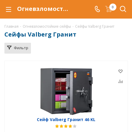
Огневзломостойкий сейф Valberg Гранит New купить в Астрахани, сейфы Valberg Гранит New с защитой от взлома и от огня по низкой цене c доставкой
0
Главная
-
Огневзломостойкие сейфы
-
Сейфы Valberg Гранит
Сейфы Valberg Гранит
Фильтр
Сейф Valberg Гранит 46 KL