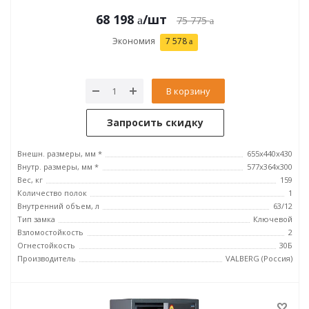
68 198
/шт
75 775
Экономия
7 578
В корзину
Запросить скидку
Внешн. размеры, мм *
655x440x430
Внутр. размеры, мм *
577x364x300
Вес, кг
159
Количество полок
1
Внутренний объем, л
63/12
Тип замка
Ключевой
Взломостойкость
2
Огнестойкость
30Б
Производитель
VALBERG (Россия)