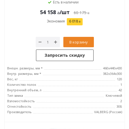
Есть в наличии
54 158
/шт
60 175
Экономия
6 018
В корзину
Запросить скидку
Внешн. размеры, мм *
460x440x430
Внутр. размеры, мм *
382x364x300
Вес, кг
120
Количество полок
1
Внутренний объем, л
42
Тип замка
Ключевой
Взломостойкость
2
Огнестойкость
30Б
Производитель
VALBERG (Россия)