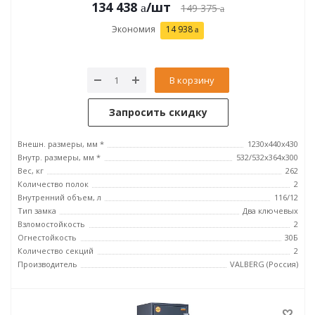
134 438
/шт
149 375
Экономия
14 938
В корзину
Запросить скидку
Внешн. размеры, мм *
1230x440x430
Внутр. размеры, мм *
532/532x364x300
Вес, кг
262
Количество полок
2
Внутренний объем, л
116/12
Тип замка
Два ключевых
Взломостойкость
2
Огнестойкость
30Б
Количество секций
2
Производитель
VALBERG (Россия)