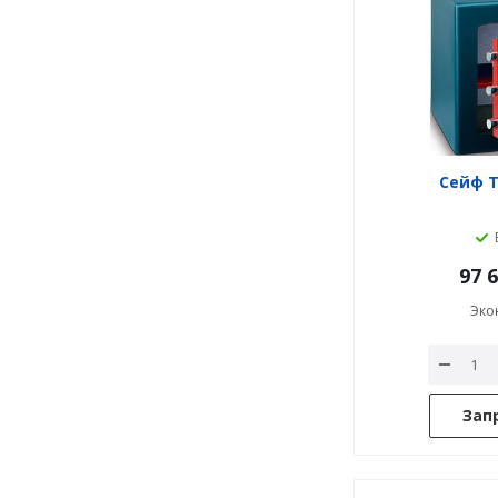
Сейф 
97 
Эко
Зап