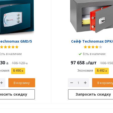
Technomax GMD/5
Сейф Technomax DPK/
Есть в наличии
Есть в наличии
630
97 658
/шт
106 120
106 15
номия
8 490
Экономия
8 492
В корзину
В корзин
росить скидку
Запросить скидку