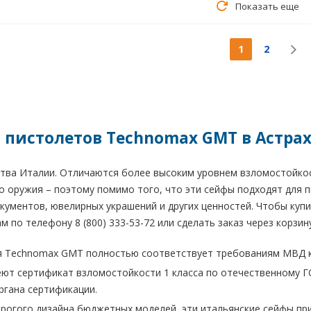
Показать еще
1
2
 пистолетов Technomax GMT в Астра
тва Италии. Отличаются более высоким уровнем взломостойкос
 оружия – поэтому помимо того, что эти сейфы подходят для п
окументов, ювелирных украшений и других ценностей. Чтобы ку
 по телефону 8 (800) 333-53-72 или сделать заказ через корзину
я Technomax GMT полностью соответствует требованиям МВД к
т сертификат взломостойкости 1 класса по отечественному ГОС
ргана сертификации.
трогого дизайна бюджетных моделей, эти итальянские сейфы 