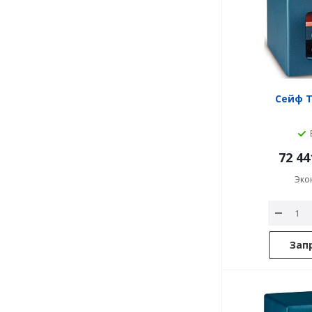
Сейф 
72 44
Эко
Зап