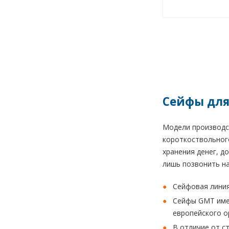
Сейфы для
Модели производс
короткоствольного
хранения денег, д
лишь позвонить нам
Сейфовая лини
Сейфы GMT имею
европейского о
В отличие от с