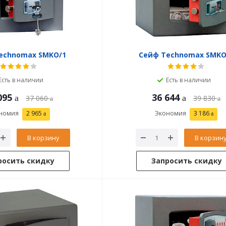
echnomax SMKO/1
Сейф Technomax SMKO
Есть в наличии
Есть в наличии
095
36 644
37 060
39 830
номия
2 965
Экономия
3 186
В корзину
В корзин
росить скидку
Запросить скидку