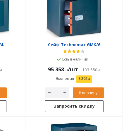
/4
Сейф Technomax GMK/6
Есть в наличии
95 358
/шт
103 650
Экономия
8 292
у
В корзину
Запросить скидку