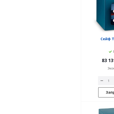
Сейф 
83 13
Эко
Зап