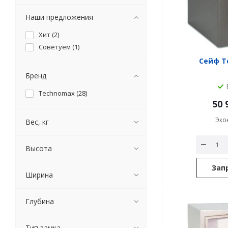
Наши предложения
Хит (
2
)
Советуем (
1
)
Сейф T
Бренд
Technomax (
28
)
50 
Эко
Вес, кг
Высота
Зап
Ширина
Глубина
Тип замка