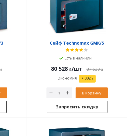
/3
Сейф Technomax GMK/5
Есть в наличии
80 528
/шт
87 530
Экономия
7 002
у
В корзину
Запросить скидку