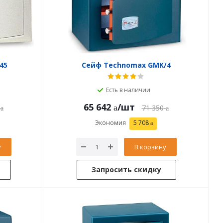
45
Сейф Technomax GMK/4
Есть в наличии
65 642
/шт
71 350
Экономия
5 708
у
В корзину
Запросить скидку