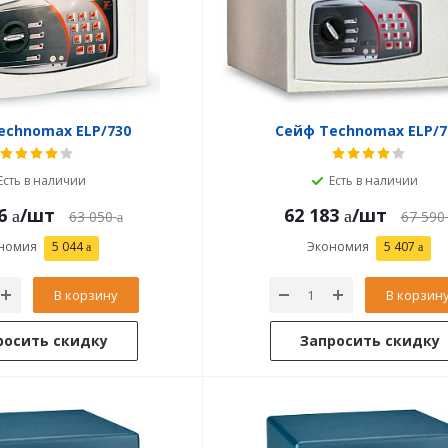
echnomax ELP/730
Сейф Technomax ELP/7
Есть в наличии
Есть в наличии
6
/шт
62 183
/шт
63 050
67 590
номия
5 044
Экономия
5 407
В корзину
В корзин
росить скидку
Запросить скидку