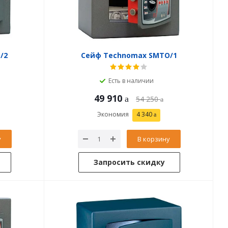
/2
Сейф Technomax SMTO/1
Есть в наличии
49 910
54 250
Экономия
4 340
у
В корзину
Запросить скидку