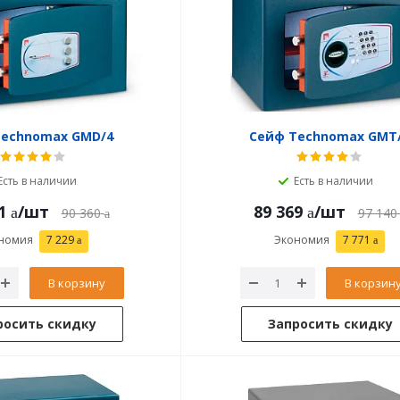
Technomax GMD/4
Сейф Technomax GMT
Есть в наличии
Есть в наличии
1
/шт
89 369
/шт
90 360
97 140
номия
7 229
Экономия
7 771
В корзину
В корзин
росить скидку
Запросить скидку