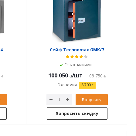
4
Сейф Technomax GMK/7
Есть в наличии
100 050
/шт
0
108 750
Экономия
8 700
у
В корзину
Запросить скидку