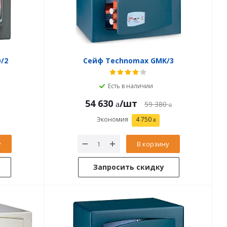
/2
Сейф Technomax GMK/3
Есть в наличии
54 630
/шт
59 380
Экономия
4 750
у
В корзину
Запросить скидку