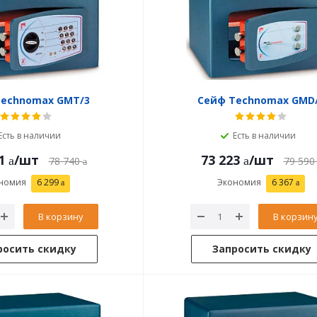
Technomax GMT/3
Сейф Technomax GMD
Есть в наличии
Есть в наличии
1
/шт
73 223
/шт
78 740
79 590
номия
6 299
Экономия
6 367
В корзину
В корзин
росить скидку
Запросить скидку