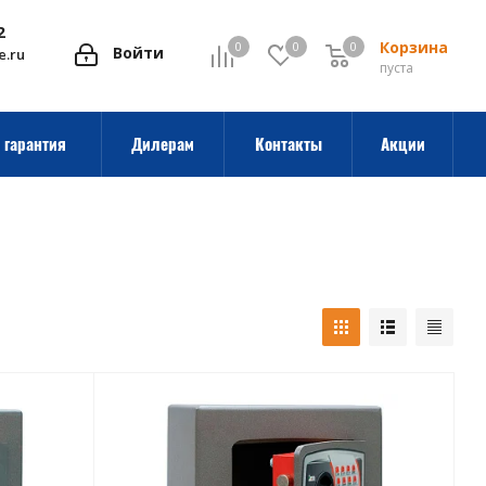
2
Корзина
0
0
0
0
Войти
e.ru
пуста
 гарантия
Дилерам
Контакты
Акции