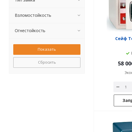
Взломостойкость
Огнестойкость
Сейф T
Сбросить
58 00
Эко
Зап