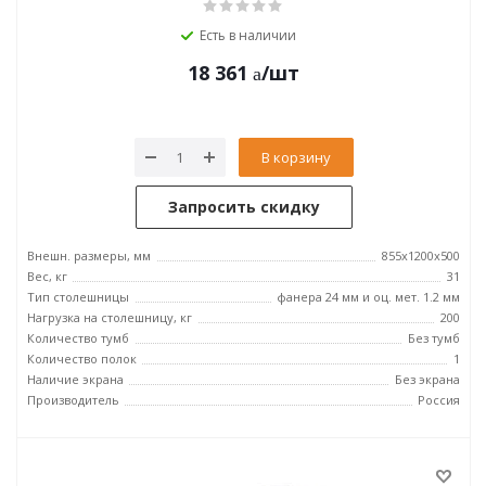
Есть в наличии
18 361
/шт
В корзину
Запросить скидку
Внешн. размеры, мм
855x1200x500
Вес, кг
31
Тип столешницы
фанера 24 мм и оц. мет. 1.2 мм
Нагрузка на столешницу, кг
200
Количество тумб
Без тумб
Количество полок
1
Наличие экрана
Без экрана
Производитель
Россия