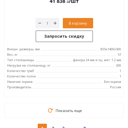
41 838
/шт
В корзину
Запросить скидку
Внешн. размеры, мм
855x1400x500
Вес, кг
57
Тип столешницы
фанера 24 мм и оц. мет. 1.2 мм
Нагрузка на столешницу, кг
200
Количество тумб
1
Количество полок
1
Наличие экрана
Без экрана
Производитель
Россия
Показать еще