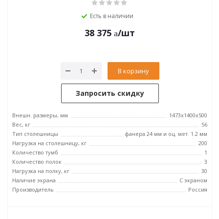
Есть в наличии
38 375
/шт
В корзину
Запросить скидку
Внешн. размеры, мм
1473x1400x500
Вес, кг
56
Тип столешницы
фанера 24 мм и оц. мет. 1.2 мм
Нагрузка на столешницу, кг
200
Количество тумб
1
Количество полок
3
Нагрузка на полку, кг
30
Наличие экрана
С экраном
Производитель
Россия