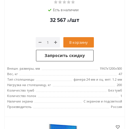
Есть в наличии
32 567
/шт
В корзину
Запросить скидку
Внешн. размеры, мм
1967x1200x500
Вес, кг
47
Тип столешницы
фанера 24 мм и оц. мет. 1.2 мм
Нагрузка на столешницу, кг
200
Количество тумб
Без тумб
Количество полок
1
Наличие экрана
С экраном и подсветкой
Производитель
Россия