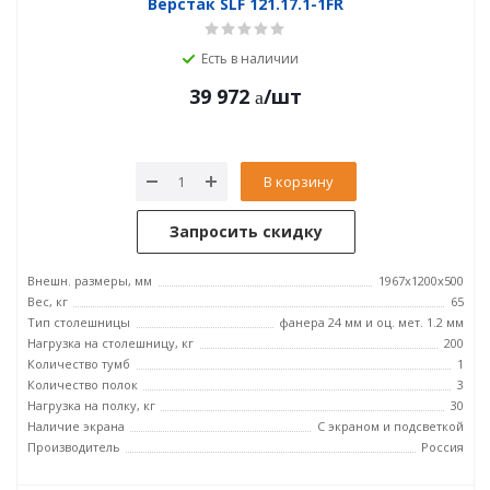
Верстак SLF 121.17.1-1FR
Есть в наличии
39 972
/шт
В корзину
Запросить скидку
Внешн. размеры, мм
1967x1200x500
Вес, кг
65
Тип столешницы
фанера 24 мм и оц. мет. 1.2 мм
Нагрузка на столешницу, кг
200
Количество тумб
1
Количество полок
3
Нагрузка на полку, кг
30
Наличие экрана
С экраном и подсветкой
Производитель
Россия