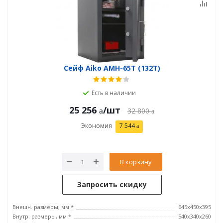
Сейф Aiko AMH-65T (132T)
Есть в наличии
25 256
/шт
32 800
Экономия
7 544
В корзину
Запросить скидку
Внешн. размеры, мм *
645x450x395
Внутр. размеры, мм *
540x340x260