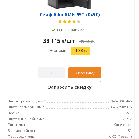
Сейф Aiko AMH-95T (045T)
Есть в наличии
38 115
/шт
49 500
Экономия
11 385
В корзину
Запросить скидку
Внешн. размеры, мм *
945x500x445
Внутр. размеры, мм *
643x390x305
Вес, кг
228
Внутренний объем, л
73/17
Тип замка
Ключевой
Взломостойкость
S1
Производитель
AIKO (Россия)