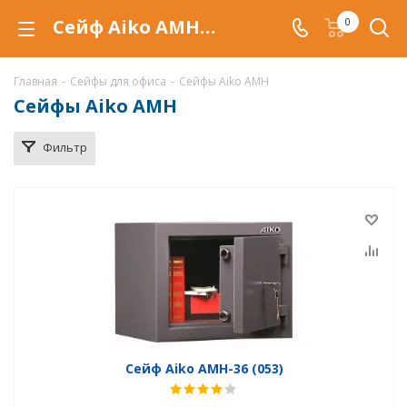
Сейф Aiko AMH - купить в Астрахани. Офисные сейфы Aiko AMH по низкой цене, с доставкой.
0
Главная
-
Сейфы для офиса
-
Сейфы Aiko AMH
Сейфы Aiko AMH
Фильтр
Сейф Aiko AMH-36 (053)