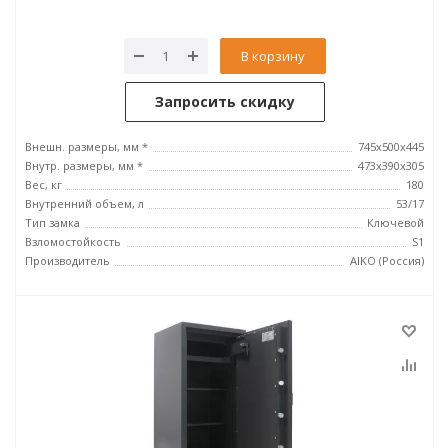
В корзину
Запросить скидку
Внешн. размеры, мм *
745x500x445
Внутр. размеры, мм *
473x390x305
Вес, кг
180
Внутренний объем, л
53/17
Тип замка
Ключевой
Взломостойкость
S1
Производитель
AIKO (Россия)