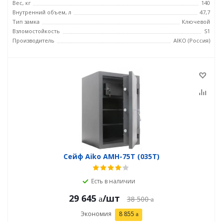
Вес, кг
140
Внутренний объем, л
47,7
Тип замка
Ключевой
Взломостойкость
S1
Производитель
AIKO (Россия)
Сейф Aiko AMH-75T (035T)
Есть в наличии
29 645
/шт
38 500
Экономия
8 855