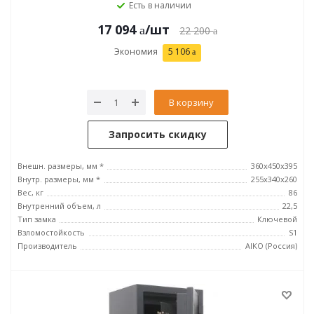
Есть в наличии
17 094
/шт
22 200
Экономия
5 106
В корзину
Запросить скидку
Внешн. размеры, мм *
360x450x395
Внутр. размеры, мм *
255x340x260
Вес, кг
86
Внутренний объем, л
22,5
Тип замка
Ключевой
Взломостойкость
S1
Производитель
AIKO (Россия)