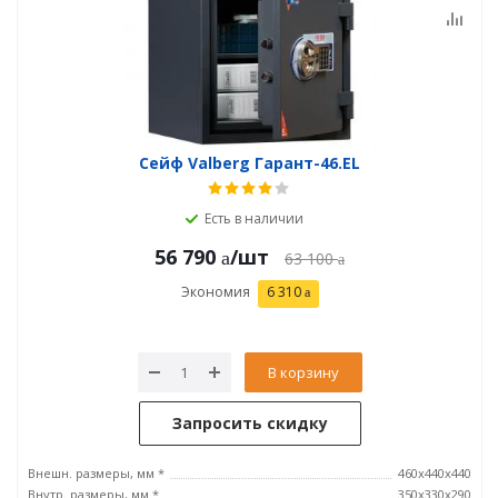
Сейф Valberg Гарант-46.EL
Есть в наличии
56 790
/шт
63 100
Экономия
6 310
В корзину
Запросить скидку
Внешн. размеры, мм *
460x440x440
Внутр. размеры, мм *
350х330х290