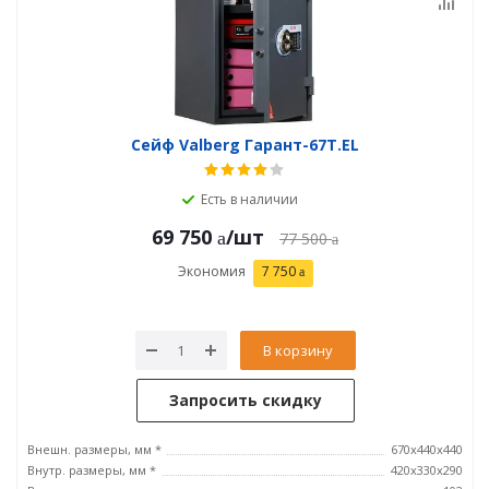
Сейф Valberg Гарант-67T.EL
Есть в наличии
69 750
/шт
77 500
Экономия
7 750
В корзину
Запросить скидку
Внешн. размеры, мм *
670x440x440
Внутр. размеры, мм *
420х330х290