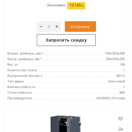
Экономия
10 160
В корзину
Запросить скидку
Внешн. размеры, мм *
950x505x440
Внутр. размеры, мм *
700х395х290
Вес, кг
138
Количество полок
1
Внутренний объем, л
80/15
Тип замка
Ключевой
Взломостойкость
1
Огнестойкость
60Б
Производитель
VALBERG (Россия)