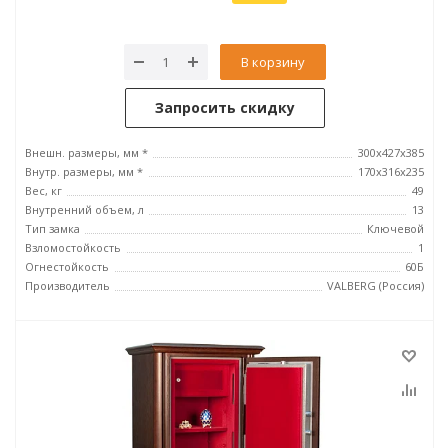
В корзину
Запросить скидку
Внешн. размеры, мм *
300x427x385
Внутр. размеры, мм *
170x316x235
Вес, кг
49
Внутренний объем, л
13
Тип замка
Ключевой
Взломостойкость
1
Огнестойкость
60Б
Производитель
VALBERG (Россия)