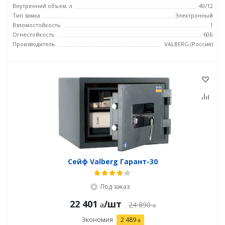
Внутренний объем, л
40/12
Тип замка
Электронный
Взломостойкость
1
Огнестойкость
60Б
Производитель
VALBERG (Россия)
Сейф Valberg Гарант-30
Под заказ
22 401
/шт
24 890
Экономия
2 489