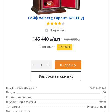
Сейф Valberg Гарант-67T.EL Д
Под заказ
145 440
/шт
161 600
Экономия
16 160
В корзину
Запросить скидку
Внешн. размеры, мм *
795х615х495
Вес, кг
150
Количество полок
1
Внутренний объем, л
40/10
Тип замка
Электронный
Взломостойкость
1