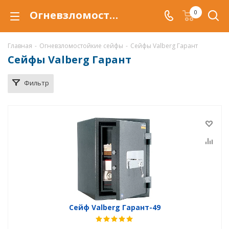
Огневзломостойкий сейф Valberg Гарант купить в Астрахани, сейфы Valberg Гарант с защитой от взлома и от огня по низкой цене c доставкой
0
Главная
-
Огневзломостойкие сейфы
-
Сейфы Valberg Гарант
Сейфы Valberg Гарант
Фильтр
Сейф Valberg Гарант-49