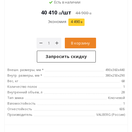
Есть в наличии
40 410
/шт
44 900
Экономия
4 490
В корзину
Запросить скидку
Внешн. размеры, мм *
490x360x440
Внутр. размеры, мм *
380x250x290
Вес, кг
68
Количество полок
1
Внутренний объем, л
28
Тип замка
Ключевой
Взломостойкость
1
Огнестойкость
60Б
Производитель
VALBERG (Россия)