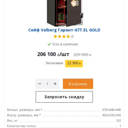
Сейф Valberg Гарант-67T.EL GOLD
Есть в наличии
206 100
/шт
229 000
Экономия
22 900
В корзину
Запросить скидку
Внешн. размеры, мм *
670x440x440
Внутр. размеры, мм *
420х330х290
Вес, кг
102
Количество полок
1