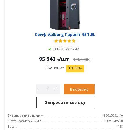
Сейф Valberg Гарант-95T.EL
Есть в наличии
95 940
/шт
106 600
Экономия
10 660
В корзину
Запросить скидку
Внешн. размеры, мм *
950x505x440
Внутр. размеры, мм *
700х394х290
Вес, кг
138