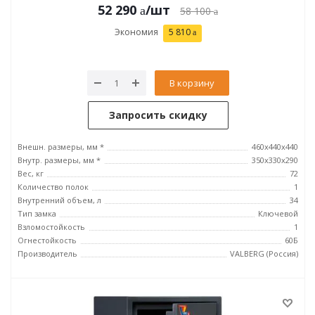
52 290
/шт
58 100
Экономия
5 810
В корзину
Запросить скидку
Внешн. размеры, мм *
460x440x440
Внутр. размеры, мм *
350х330х290
Вес, кг
72
Количество полок
1
Внутренний объем, л
34
Тип замка
Ключевой
Взломостойкость
1
Огнестойкость
60Б
Производитель
VALBERG (Россия)