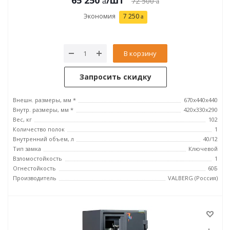
65 250
/шт
72 500
Экономия
7 250
В корзину
Запросить скидку
Внешн. размеры, мм *
670x440x440
Внутр. размеры, мм *
420х330х290
Вес, кг
102
Количество полок
1
Внутренний объем, л
40/12
Тип замка
Ключевой
Взломостойкость
1
Огнестойкость
60Б
Производитель
VALBERG (Россия)