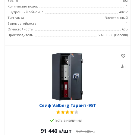
Вес, кг
102
Количество полок
1
Внутренний объем, л
40/12
Тип замка
Электронный
Взломостойкость
1
Огнестойкость
60Б
Производитель
VALBERG (Россия)
Сейф Valberg Гарант-95T
Есть в наличии
91 440
/шт
101 600