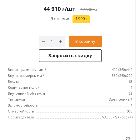
44 910
/шт
49 900
Экономия
4 990
В корзину
Запросить скидку
Внешн. размеры, мм *
490x360x440
Внутр. размеры, мм *
380x250x290
Вес, кг
68
Количество полок
1
Внутренний объем, л
28
Тип замка
Электронный
Взломостойкость
1
Огнестойкость
60Б
Производитель
VALBERG (Россия)