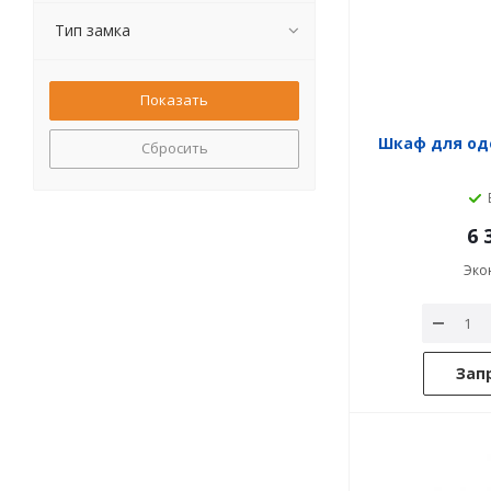
Тип замка
Шкаф для од
Сбросить
6 
Эко
Зап