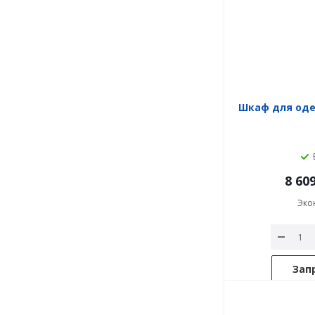
Шкаф для од
8 60
Эко
Зап