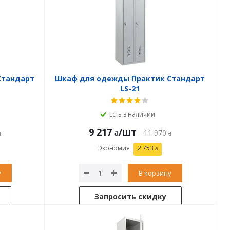
Стандарт
Шкаф для одежды Практик Стандарт
LS-21
Есть в наличии
9 217
/шт
11 970
Экономия
2 753
у
В корзину
Запросить скидку