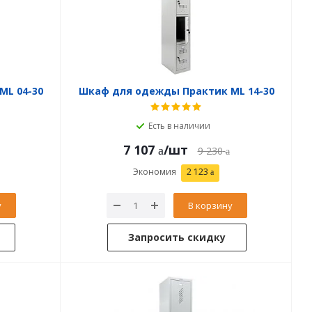
ML 04-30
Шкаф для одежды Практик ML 14-30
Есть в наличии
7 107
/шт
9 230
Экономия
2 123
у
В корзину
Запросить скидку