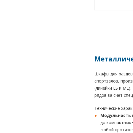
Металличе
Шкафы для раздева
спортзалов, произ
(линейки LS и ML
рядов за счет спе
Технические хара
Модульность 
до компактных 
любой протяжен