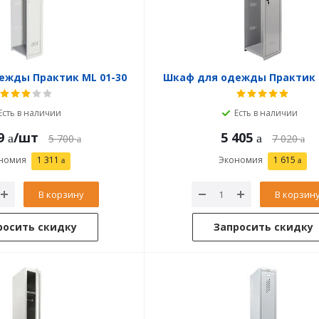
ежды Практик ML 01-30
Шкаф для одежды Практик 
Есть в наличии
Есть в наличии
9
/шт
5 405
5 700
7 020
номия
1 311
Экономия
1 615
В корзину
В корзин
росить скидку
Запросить скидку