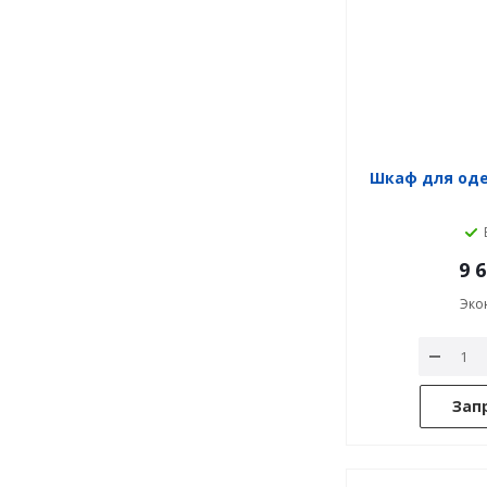
Шкаф для оде
9 
Эко
Зап