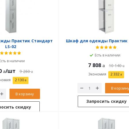
ежды Практик Стандарт
Шкаф для одежды Практик 
LS-02
Есть в наличии
Есть в наличии
7 808
10 140
0
/шт
9 260
Экономия
2 332
номия
2 130
В корзин
В корзину
Запросить скидку
росить скидку