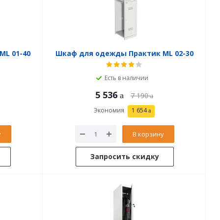
ML 01-40
Шкаф для одежды Практик ML 02-30
Есть в наличии
5 536
7 190
Экономия
1 654
у
В корзину
Запросить скидку