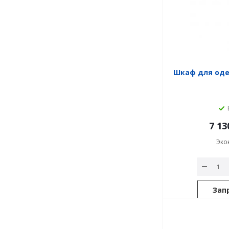
Шкаф для од
7 13
Эко
Зап