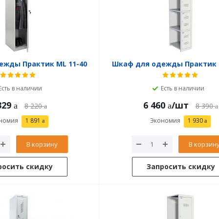
ежды Практик ML 11-40
Шкаф для одежды Практик 
Есть в наличии
Есть в наличии
329
6 460
/шт
8 220
8 390
номия
1 891
Экономия
1 930
В корзину
В корзин
росить скидку
Запросить скидку