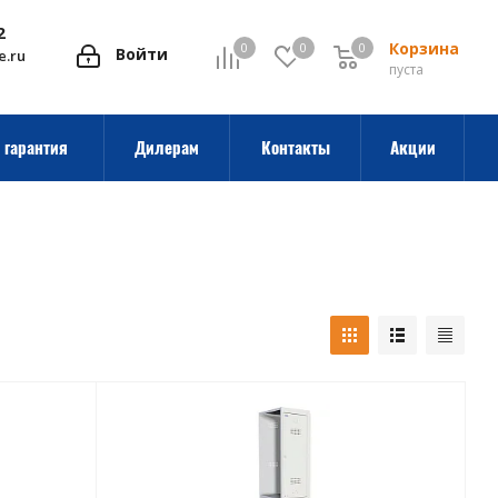
2
Корзина
0
0
0
0
Войти
e.ru
пуста
 гарантия
Дилерам
Контакты
Акции