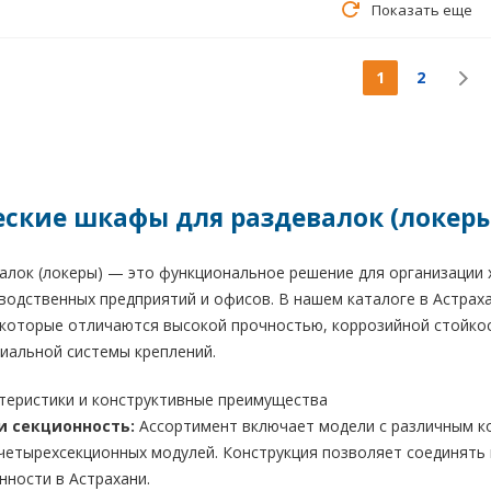
Показать еще
1
2
ские шкафы для раздевалок (локеры
лок (локеры) — это функциональное решение для организации х
водственных предприятий и офисов. В нашем каталоге в Астрах
), которые отличаются высокой прочностью, коррозийной стойк
циальной системы креплений.
ктеристики и конструктивные преимущества
и секционность:
Ассортимент включает модели с различным к
четырехсекционных модулей. Конструкция позволяет соединять
ности в Астрахани.