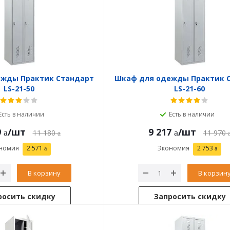
ежды Практик Стандарт
Шкаф для одежды Практик 
LS-21-50
LS-21-60
Есть в наличии
Есть в наличии
9
/шт
9 217
/шт
11 180
11 970
номия
2 571
Экономия
2 753
В корзину
В корзин
росить скидку
Запросить скидку