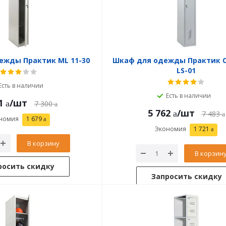
ежды Практик ML 11-30
Шкаф для одежды Практик 
LS-01
Есть в наличии
Есть в наличии
1
/шт
7 300
5 762
/шт
7 483
номия
1 679
Экономия
1 721
В корзину
В корзин
росить скидку
Запросить скидку