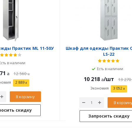
жды Практик ML 11-50У
Шкаф для одежды Практик 
LS-22
Есть в наличии
Есть в наличии
671
12 560
10 218
/шт
13 270
номия
2 889
Экономия
3 052
В корзину
В корзин
росить скидку
Запросить скидку