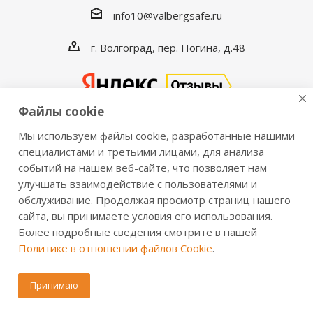
info10@valbergsafe.ru
г. Волгоград, пер. Ногина, д.48
Файлы cookie
Мы используем файлы cookie, разработанные нашими
2016-2026 © VALBERGSAFE.RU — Интернет-магазин
специалистами и третьими лицами, для анализа
событий на нашем веб-сайте, что позволяет нам
сейфов Valberg и металлической мебели Практик.
улучшать взаимодействие с пользователями и
Продажа сейфов для дома и офиса, металлических
обслуживание. Продолжая просмотр страниц нашего
шкафов, стеллажей, металлических дверей.
сайта, вы принимаете условия его использования.
Информация о розничных ценах, технических
Более подробные сведения смотрите в нашей
характеристиках, наличии на складе носит справочный
Политике в отношении файлов Cookie
.
характер и не является публичной офертой,
определяемой положениями из Статьи 437 ч.2 ГК РФ.
Принимаю